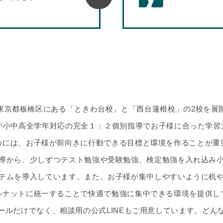
東京都板橋区にある「ときわ台校」と「西台蓮根校」の2校を展
長が小中高全学年対応の完全１：２個別指導でお子様に合った学習
めには、お子様が前向きに行動できる目標と環境を作ることが重
導から、少しずつテスト勉強や受験勉強、検定勉強を入れ込み
テムを導入しています。また、お子様が集中しやすいように机
ルナットに統一することで快適で勉強に集中できる環境を提供し
ールだけでなく、相談用の公式LINEもご用意しています。どん