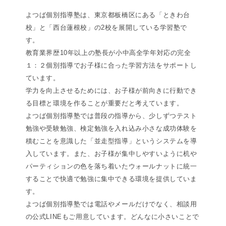
よつば個別指導塾は、東京都板橋区にある「ときわ台
校」と「西台蓮根校」の2校を展開している学習塾で
す。
教育業界歴10年以上の塾長が小中高全学年対応の完全
１：２個別指導でお子様に合った学習方法をサポートし
ています。
学力を向上させるためには、お子様が前向きに行動でき
る目標と環境を作ることが重要だと考えています。
よつば個別指導塾では普段の指導から、少しずつテスト
勉強や受験勉強、検定勉強を入れ込み小さな成功体験を
積むことを意識した「並走型指導」というシステムを導
入しています。また、お子様が集中しやすいように机や
パーティションの色を落ち着いたウォールナットに統一
することで快適で勉強に集中できる環境を提供していま
す。
よつば個別指導塾では電話やメールだけでなく、相談用
の公式LINEもご用意しています。どんなに小さいことで