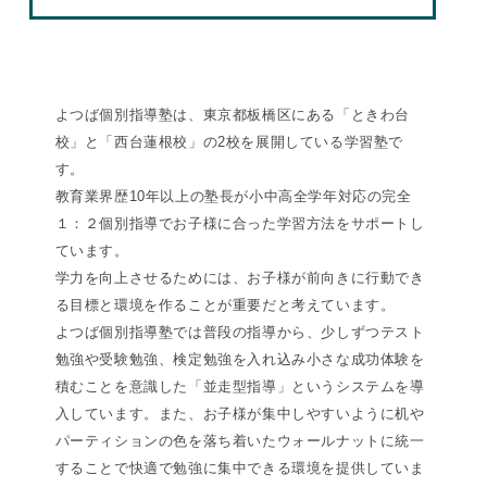
よつば個別指導塾は、東京都板橋区にある「ときわ台
校」と「西台蓮根校」の2校を展開している学習塾で
す。
教育業界歴10年以上の塾長が小中高全学年対応の完全
１：２個別指導でお子様に合った学習方法をサポートし
ています。
学力を向上させるためには、お子様が前向きに行動でき
る目標と環境を作ることが重要だと考えています。
よつば個別指導塾では普段の指導から、少しずつテスト
勉強や受験勉強、検定勉強を入れ込み小さな成功体験を
積むことを意識した「並走型指導」というシステムを導
入しています。また、お子様が集中しやすいように机や
パーティションの色を落ち着いたウォールナットに統一
することで快適で勉強に集中できる環境を提供していま